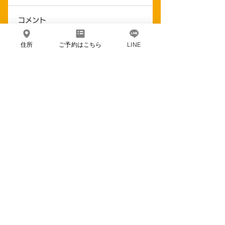
突然ですが、3月3日(金)
コメント
の営業が終わりました
ら、夏期休業に入りま
住所
ご予約はこちら
LINE
す。 その後は、1、2ヶ
明日22日(水)は1
コメントを追加…
月に1回くらいの割合で
までです。
イベント営業をいたしま
す。 営業日は決まり次
第お知らせいたします。
Mo
o
nrivers
\ お席・TAKE OUT のご予約はこちらから
/
問い合わせる
トップ
ブランドストーリー
メニュー