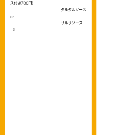
ス付き700円)
                                          タルタルソース
or
                                          サルサソース
⠀】