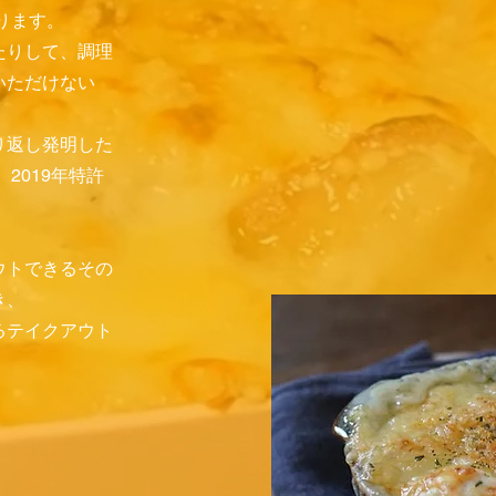
ります。
たりして、調理
いただけない
り返し発明した
2019年特許
ウトできるその
き、
るテイクアウト