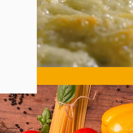
た。
の温度で
るため、
からです。