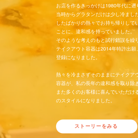
お店を作るきっかけは1980年代に遡
当時からグラタンだけは少し冷まし
したばかりの熱々でお持ち帰りして
ことに、違和感を持っていました。
そのような考えのもと試行錯誤を繰
テイクアウト容器は2014年特許出願、
登録になりました。
熱々を冷まさずそのままにテイクア
容器が、私の長年の違和感を取り除
また多くのお客様に喜んでいただけ
のスタイルになりました。
ストーリーをみる